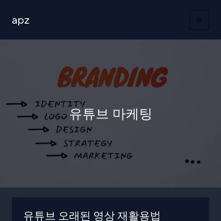
콘
apz
텐
츠
로
건
너
뛰
기
유튜브 마케팅
유튜브 오래된 영상 재활용법